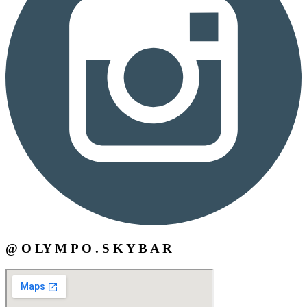
@ O LY M P O . S K Y B A R