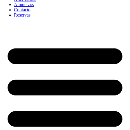
Ir
Almuerzos
al
Contacto
contenido
Reservas