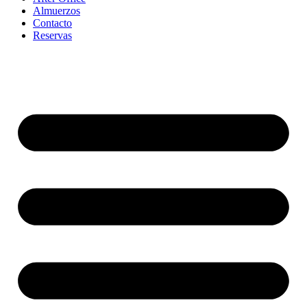
Ir
Almuerzos
al
Contacto
contenido
Reservas